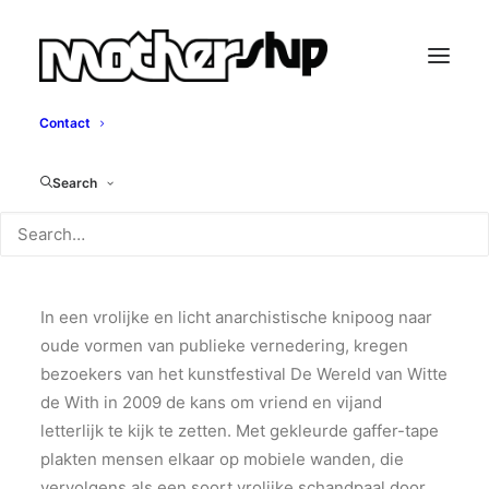
Contact
Stick Up Nieuwegein
Search
Mothership, 2010
In een vrolijke en licht anarchistische knipoog naar
oude vormen van publieke vernedering, kregen
bezoekers van het kunstfestival De Wereld van Witte
de With in 2009 de kans om vriend en vijand
letterlijk te kijk te zetten. Met gekleurde gaffer-tape
plakten mensen elkaar op mobiele wanden, die
vervolgens als een soort vrolijke schandpaal door