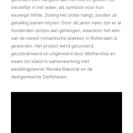
sleuteltje in het water, als symbool voor hun
eeuwige liefde. Zolang het slotje hangt, zouden ze
gelukkig samen blijven. Door de jaren heen zijn er al
honderden slotjes aan gehangen, waardoor het een
van de meest romantische plekken in Rotterdam is
geworden. Het project werd gecureerd,
gecoördineerd en uitgevoerd door Mothership en
kwam tot stand in samenwerking met
weddingplanner Renata Rakolcai en de
deelgemeente Delfshaven​​.