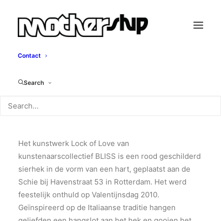
Contact
Lock of Love
Search
Bliss, 2010
Het kunstwerk Lock of Love van
kunstenaarscollectief BLISS is een rood geschilderd
sierhek in de vorm van een hart, geplaatst aan de
Schie bij Havenstraat 53 in Rotterdam. Het werd
feestelijk onthuld op Valentijnsdag 2010.
Geïnspireerd op de Italiaanse traditie hangen
geliefden een hangslot aan het hek en gooien het