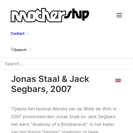
Contact
Anatomy of a
Search
Bombwreck
Jonas Staal & Jack
Segbars, 2007
Tijdens het festival Wereld van de Witte de With in
2007 presenteerden Jonas Staal en Jack Segbars
het werk “
Anatomy of a Bombwreck
“. In het kader
van het thema “Helden” plaatsten zij twee