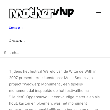
Contact
Wegwerp Monument
Search
Melle Smets, 2007
Tijdens het festival Wereld van de Witte de With in
2007 presenteerde kunstenaar Melle Smets zijn
project “Wegwerp Monument”, een tijdelijk
monument dat inspeelde op het festivalthema
“Helden”. Opgebouwd uit eenvoudige materialen als
hout, karton en bloemen, was het monument
ontworpen om gemakkelijk op te bouwen en net zo