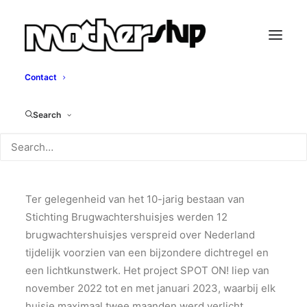
Contact
Spot On!
Search
Marco Broeders, 2022
Ter gelegenheid van het 10-jarig bestaan van
Stichting Brugwachtershuisjes werden 12
brugwachtershuisjes verspreid over Nederland
tijdelijk voorzien van een bijzondere dichtregel en
een lichtkunstwerk. Het project SPOT ON! liep van
november 2022 tot en met januari 2023, waarbij elk
huisje maximaal twee maanden werd verlicht.