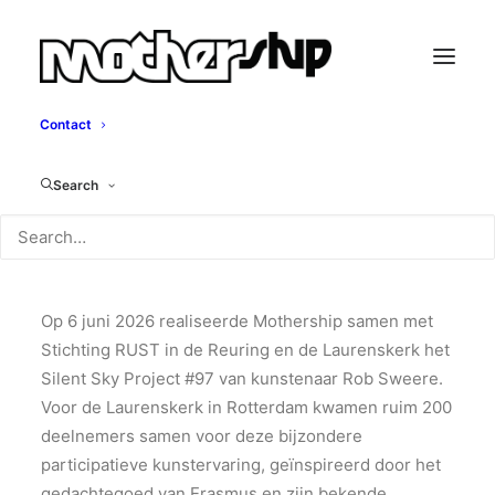
Contact
Silent Sky Project#97
Search
Rob Sweere, 2026
Op 6 juni 2026 realiseerde Mothership samen met
Stichting RUST in de Reuring en de Laurenskerk het
Silent Sky Project #97 van kunstenaar Rob Sweere.
Voor de Laurenskerk in Rotterdam kwamen ruim 200
deelnemers samen voor deze bijzondere
participatieve kunstervaring, geïnspireerd door het
gedachtegoed van Erasmus en zijn bekende