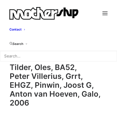
Contact
Vandestraat
Search
Fijke Schorn, Yen, Milan
Tilder, Oles, BA52,
Peter Villerius, Grrt,
EHGZ, Pinwin, Joost G,
Anton van Hoeven, Galo,
2006