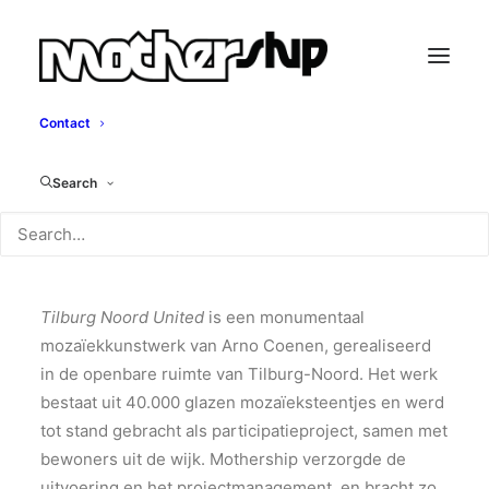
Contact
Tilburg Noord United
Search
Arno Coenen, 2005
Tilburg Noord United
is een monumentaal
mozaïekkunstwerk van Arno Coenen, gerealiseerd
in de openbare ruimte van Tilburg-Noord. Het werk
bestaat uit 40.000 glazen mozaïeksteentjes en werd
tot stand gebracht als participatieproject, samen met
bewoners uit de wijk. Mothership verzorgde de
uitvoering en het projectmanagement, en bracht zo