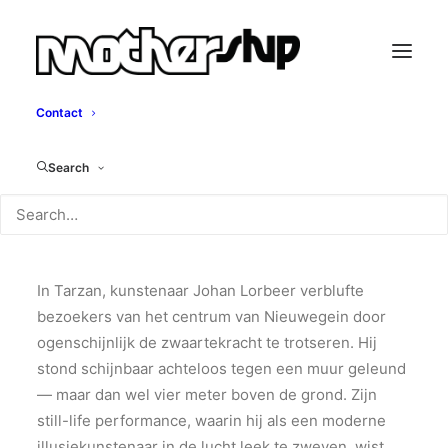
Contact
Tarzan
Search
Johan Lorbeer, 2010
In Tarzan, kunstenaar Johan Lorbeer verblufte
bezoekers van het centrum van Nieuwegein door
ogenschijnlijk de zwaartekracht te trotseren. Hij
stond schijnbaar achteloos tegen een muur geleund
— maar dan wel vier meter boven de grond. Zijn
still-life performance, waarin hij als een moderne
illusiekunstenaar in de lucht leek te zweven, wist