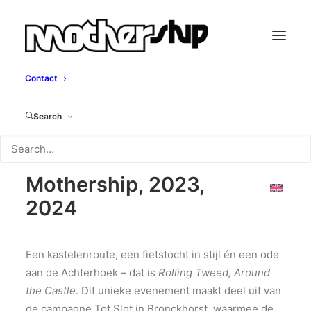
Contact
Rolling Tweed,
Search
Around the Castle
Mothership, 2023,
2024
Een kastelenroute, een fietstocht in stijl én een ode
aan de Achterhoek – dat is
Rolling Tweed, Around
the Castle
. Dit unieke evenement maakt deel uit van
de campagne Tot Slot in Bronckhorst, waarmee de