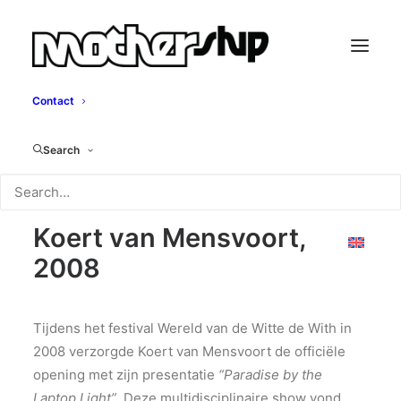
Contact
Paradise by the
Search
laptop light
Koert van Mensvoort,
2008
Tijdens het festival Wereld van de Witte de With in
2008 verzorgde Koert van Mensvoort de officiële
opening met zijn presentatie
“Paradise by the
Laptop Light”
. Deze multidisciplinaire show vond