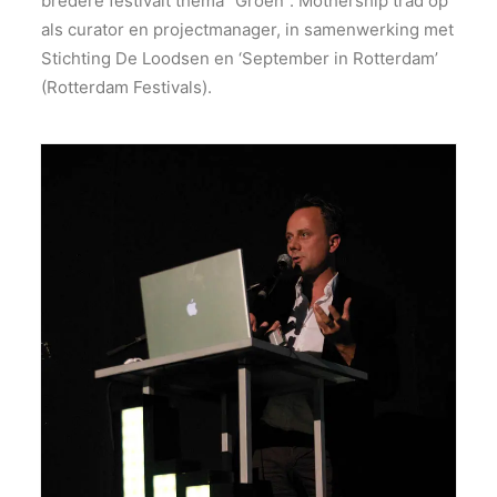
bredere festivalt thema “Groen”. Mothership trad op
als curator en projectmanager, in samenwerking met
Stichting De Loodsen en ‘September in Rotterdam’
(Rotterdam Festivals).