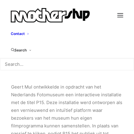
Contact
P15
Search
Geert Mul, 2008
Geert Mul ontwikkelde in opdracht van het
Nederlands Fotomuseum een interactieve installatie
met de titel P15. Deze installatie werd ontworpen als
een vernieuwend en intuïtief platform waar
bezoekers van het museum hun eigen
filmprogramma kunnen samenstellen. In plaats van
passief te kijken, nodigt P15 het publiek uit tot