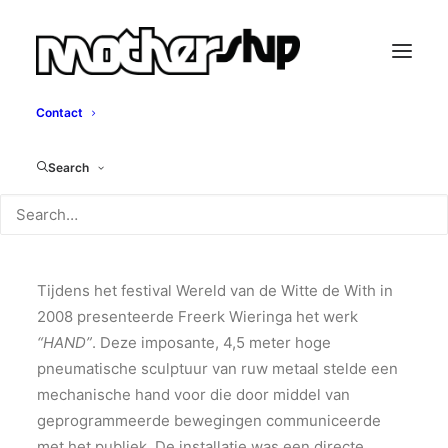
Contact
Hand
Search
Freerk Wieringa, 2008
Tijdens het festival Wereld van de Witte de With in
2008 presenteerde Freerk Wieringa het werk
“HAND”
. Deze imposante, 4,5 meter hoge
pneumatische sculptuur van ruw metaal stelde een
mechanische hand voor die door middel van
geprogrammeerde bewegingen communiceerde
met het publiek. De installatie was een directe